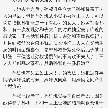
，她去世之后，孙权准备立太子孙和母亲王夫
人为皇后，但是孙鲁班从小就不喜欢王夫人，可以
说是憎恨孙鲁班是一个有心计的女人，她监视着孙
和，有一次发现孙和去太庙的时候抽空去了临近的
叔父家，于是就和孙权告状，说孙和不重视祭祀，
并且到叔父家合谋不轨之后又诬陷王夫人在父亲生
病的时候面露喜色，是想孙权赶紧死然后儿子就可
以登上王位这让孙权慢慢的就不喜欢王夫人了，王
夫人郁郁寡欢致死，然后孙和也被孙权嫌弃
孙鲁班有另立鲁王为太子的想法，她把这件事
情给妹妹说的时候，妹妹没同意，姐妹俩之间产生
了裂痕迹
孙权已经老了，孙鲁班就要为自己考虑，因为
她得罪了孙和，孙和一旦上位她的结局就很悲惨于