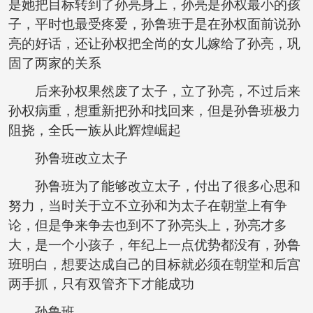
是她把目标转到了孙亮身上，孙亮是孙权最小的孩
子，平时也最受疼爱，孙鲁班于是在孙权面前说孙
亮的好话，还让孙权把全尚的女儿嫁给了孙亮，巩
固了两家的关系
后来孙权果然废了太子，立了孙亮，不过后来
孙权病重，想重新把孙和找回来，但是孙鲁班极力
阻挠，全氏一族从此辉煌崛起
孙鲁班改立太子
孙鲁班为了能够改立太子，付出了很多心思和
努力，当时关于立不立孙和为太子在朝堂上有争
论，但是争来争去也到不了孙亮头上，孙亮才多
大，是一个小孩子，年纪上一点优势都没有，孙鲁
班明白，想要达成自己的目标就必须在朝堂和后宫
两手抓，只有双管齐下才能成功
孙鲁班