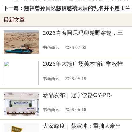
下一篇：慈禧曾孙回忆慈禧慈禧太后的乳名并不是玉兰
最新文章
2026青海阿尼玛卿越野穿越，三
江源探秘体验实录
书画商讯
2026-07-03
2026年大族广场美术培训学校推
荐
书画商讯
2026-05-19
新品发布｜冠宇仪器GY-PR-
102461TC多功能农药残留检测仪
重磅上市
书画商讯
2026-05-18
大家峰度｜蔡寅坤：重拙大豪出
新“意”，转益多师成自家