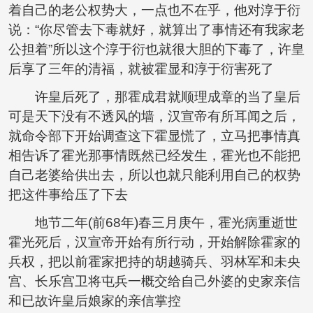
着自己的老公权势大，一点也不在乎，他对淳于衍
说：“你尽管去下毒就好，就算出了事情还有我家老
公担着”所以这个淳于衍也就很大胆的下毒了，许皇
后享了三年的清福，就被霍显和淳于衍害死了
许皇后死了，那霍成君就顺理成章的当了皇后
可是天下没有不透风的墙，汉宣帝有所耳闻之后，
就命令部下开始调查这下霍显慌了，立马把事情真
相告诉了霍光那事情既然已经发生，霍光也不能把
自己老婆给供出去，所以也就只能利用自己的权势
把这件事给压了下去
地节二年(前68年)春三月庚午，霍光病重逝世
霍光死后，汉宣帝开始有所行动，开始解除霍家的
兵权，把以前霍家把持的胡越骑兵、羽林军和未央
宫、长乐宫卫将屯兵一概交给自己外婆的史家亲信
和已故许皇后娘家的亲信掌控