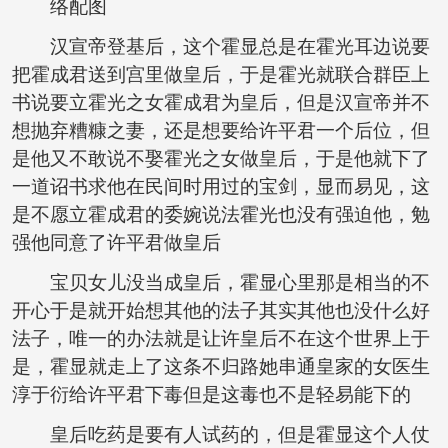
络配图
汉宣帝登基后，这个霍显总是在霍光耳边说要
把霍成君送到宫里做皇后，于是霍光就联合群臣上
书说要立霍光之女霍成君为皇后，但是汉宣帝并不
想抛弃糟糠之妻，还是想要给许平君一个后位，但
是他又不敢说不娶霍光之女做皇后，于是他就下了
一道诏书求他在民间时用过的宝剑，显而易见，这
是不愿立霍成君的委婉说法霍光也没有强迫他，勉
强他同意了许平君做皇后
宝贝女儿没当成皇后，霍显心里那是相当的不
开心于是就开始想其他的法子其实其他也没什么好
法子，唯一的办法就是让许皇后不在这个世界上于
是，霍显就走上了这条不归路她串通皇家的女医生
淳于衍给许平君下毒但是这毒也不是轻易能下的
皇后吃药是要有人试药的，但是霍显这个人仗