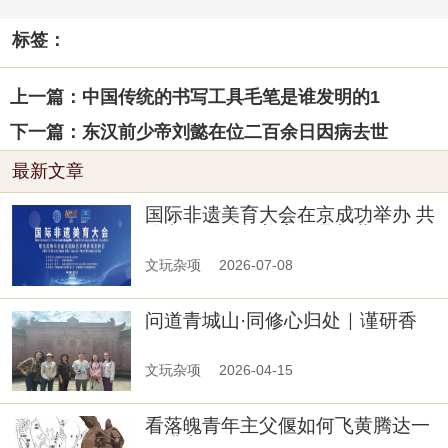
标签：
上一篇：中国传统的书写工具毛笔是谁发明的1
下一篇：东汉前少帝刘懿在位二百余日因病去世
最新文章
国际非遗美育大会在京成功举办 共
绘文明互鉴与美育传承新蓝图
文玩杂项
2026-07-08
问道青城山·同修心归处｜谨研香
舍携手贵州丁氏观舌非遗传承中
心，问道青城山、共修传统文化
文玩杂项
2026-04-15
看落魄青年主父偃如何飞黄腾达一
年升官四次