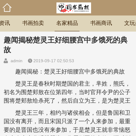
资讯
书画拍卖
名家精品
书画商讯
文玩
趣闻揭秘楚灵王好细腰宫中多饿死的典
故
admin
2019-09-17 02:50:53
趣闻揭秘：楚灵王好细腰宫中多饿死的典故
楚灵王是春秋时期楚国的君主，芈姓，熊氏，
初名为围楚郏敖在位第四年，当时官拜令尹的公子
围将楚郏敖给杀死了，然后自立为王，是为楚灵王
楚灵王三年，相约与诸侯相会，但是鲁国和卫
国没有离开，而且宋国只派了一个人来参加，最重
要的是晋国也没有来参加，于是楚灵王就非常恼怒