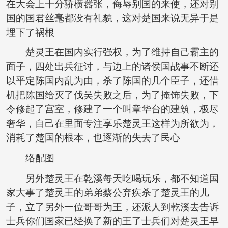
在大会上十分骄横嚣张，侮辱别国的来使，还对别
国的国君丝毫都没有礼貌，这对楚国来说无异于是
埋下了祸根
楚灵王在国内实行强权，为了维持自己霸主的
面子，四处出兵征讨，与边上的诸侯国战事不断还
以平定陈国内乱为由，杀了陈国的几个臣子，还借
机把陈国给灭了伐吴失败之后，为了掩饰失败，下
令修起了宫室，修建了一个叫章华台的建筑，极尽
奢华，自己在里面专注享乐楚灵王这样为所欲为，
消耗了楚国的根本，也逐渐的失去了民心
络配图
另外楚灵王在乾溪每天吃喝玩乐，都不知道国
家大事了楚灵王的弟弟蔡公弃疾杀了楚灵王的儿
子，立了另外一位哥哥为王，还派人到乾溪去告诉
士兵你们国家已经换了新的王了士兵们对楚灵王早