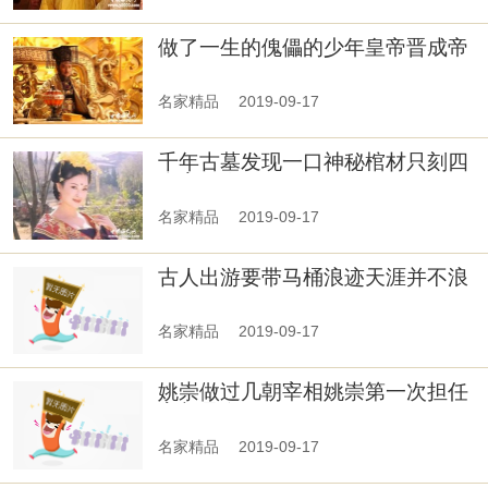
做了一生的傀儡的少年皇帝晋成帝
司马衍
名家精品
2019-09-17
千年古墓发现一口神秘棺材只刻四
个字无人敢
名家精品
2019-09-17
古人出游要带马桶浪迹天涯并不浪
漫
名家精品
2019-09-17
姚崇做过几朝宰相姚崇第一次担任
宰相是在什
名家精品
2019-09-17