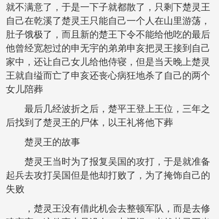
就不满意了，于是一下子就都散了，只剩下楚灵王
自己在乾溪了楚灵王只能自己一个人在山里游荡，
肚子饿极了，而且新的楚王下令不能给他吃的最后
他曾经宽恕过的申无宇的弟弟申亥把灵王接到自己
家中，还让自己女儿给他侍寝，但是当天晚上楚灵
王就自缢而亡了申亥还丧心病狂地杀了自己的两个
女儿陪葬
最后几经波折之后，楚平王登上王位，三年之
后找到了楚灵王的尸体，以王礼将他下葬
楚灵王的故事
楚灵王当时为了报复吴国的攻打，于是就准备
起兵去攻打吴国但是他却打败了，为了掩饰自己的
失败
，楚灵王没有借此机会去整顿军队，而是去修