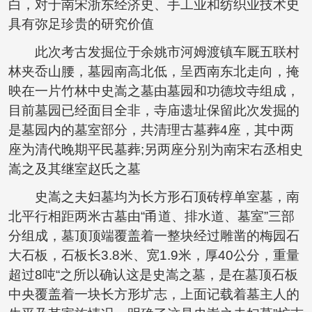
白，对于南宋浙东经济史、手工业和纺织业技术史
具有弥足珍贵的研究价值
此次考古发掘位于余姚市河姆渡镇车厩五联村
林夹岙山腰，墓园南高北低，呈西南东北走向，掩
映在一片竹林中史嵩之墓由墓园和功德坟寺组成，
目前墓园已经面目全非，寺庙遗址保留此次发掘的
是墓园内的墓室部分，共清理古墓葬4座，其中两
座为清代晚期平民墓葬;另两座分别为南宋右丞相史
嵩之及其继室赵氏之墓
史嵩之夫妇墓均为长方形石顶砖椁单室墓，南
北平行相距两米古墓由“甬道、排水道、墓室”三部
分组成，墓顶顶端覆盖着一整块经过雕凿的梅园石
大石板，石板长3.8米、宽1.9米，厚40公分，重量
超过8吨“之所以确认这是史嵩之墓，是在墓顶石板
中央覆盖着一块长方形圹志，上面记载着墓主人的