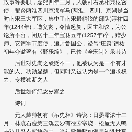
政事等要职，嘉熙四年三月，入朝拜右丞相兼枢密
使，都督两淮四川京湖军马(两淮、四川、京湖是当
时南宋三大军区，集中了南宋最精锐的部队)淳祐四
年(1244年)，遭父丧，夺情起复，因主和议，为公
论所不容，闲居十三年宝祐五年(1257年)卒，赠少
师、安德军节度使，追封鲁国公，谥号“庄肃”德祐
初年夺谥著有《野乐编》，已佚《全宋诗》录其诗
后世对史嵩之褒贬不一，他被认为是一个有才
能的人、功勋显赫，但同时又被认为是一个追求权
力、专横独断之人
后世如何纪念史嵩之
诗词
元人戴帅初有《吊史相》诗说：日晏霜浓十二
月，林疏石瘦第三溪云沙有径萦寒烧，松屋无人鸣
昼鸡几聚衣冠块作土，当年歌舞醉如泥早知涉世真