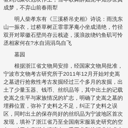
成梦，不弃山前春雨犁
明人柴孝东有《三溪桥吊史相》诗说：雨洗东
山一振衣，过桥草树正霏霏茅庵小坐成清绝，竹径
双开对翠徽石壁尚存云栈迹，溪浪故绕钓鱼矶可怜
丞相家何在?水自涓涓鸟自飞
墓园
根据浙江省文物局安排，经国家文物局批准，
宁波市文物考古研究所于2011年12月开始对史嵩
之墓进行抢救性考古发掘经过三个多月的发掘，出
土了少量玉器、钱币、丝织品等，其中出土的记载
史嵩之生平与家族情况的圹志，明确了史嵩之墓的
埋葬位置，弥补了史料之不足，纠正了史料之误
区，同时出土的保存尚好的丝织品为宁波地区首次
发现，填补了浙江省乃至全国南宋服装史研究的空