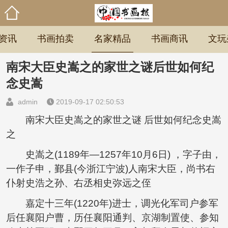
资讯
书画拍卖
名家精品
书画商讯
文玩
南宋大臣史嵩之的家世之谜后世如何纪
念史嵩
admin
2019-09-17 02:50:53
南宋大臣史嵩之的家世之谜 后世如何纪念史嵩
之
史嵩之(1189年—1257年10月6日) ，字子由，
一作子申，鄞县(今浙江宁波)人南宋大臣，尚书右
仆射史浩之孙、右丞相史弥远之侄
嘉定十三年(1220年)进士，调光化军司户参军
后任襄阳户曹，历任襄阳通判、京湖制置使、参知