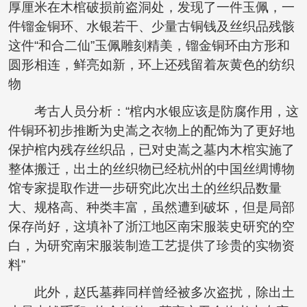
厚厘米在木棺破损前盗洞处，发现了一件玉佩，一
件镏金铜环、水银若干、少量古铜钱及丝织品残骸
这件“和合二仙”玉佩雕刻精美，镏金铜环由方形和
圆形相连，鲜亮如新，环上还残留着灰黄色的纺织
物
考古人员分析：“棺内水银应该是防腐作用，这
件铜环初步推断为史嵩之衣物上的配饰为了更好地
保护棺内残存丝织品，已对史嵩之墓内木棺实施了
整体搬迁，出土的丝织物已经杭州的中国丝绸博物
馆专家提取作进一步研究此次出土的丝织品数量
大、规格高、种类丰富，虽然遭到破坏，但是局部
保存尚好，这填补了浙江地区南宋服装史研究的空
白，为研究南宋服装制造工艺提供了珍贵的实物资
料”
此外，赵氏墓葬同样曾经被多次盗扰，除出土