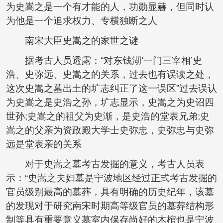
为史嵩之是一个有才能的人，功勋显赫，但同时认
为他是一个追求权力、专横独断之人
南宋大臣史嵩之的家世之谜
据考古人员透露：“对东钱湖‘一门三宰相’史
浩、史弥远、史嵩之的关系，过去也有误读之处，
这次史嵩之墓出土的圹志纠正了这一误区”过去误认
为史嵩之是史浩之孙，圹志显示，史嵩之为史诏四
世孙;史嵩之的祖父为史渐，是史浩的堂表兄弟;史
嵩之的父亲为资政殿大学士史弥忠，史弥忠与史弥
远是堂表亲的关系
对于史嵩之墓考古发掘的意义，考古人员表
示：“史嵩之夫妇墓是宁波地区经过正式考古发掘的
官员级别最高的墓葬，具有明确的历史纪年，该墓
的发现对于研究南宋时期高等级官员的墓葬结构形
制等具有重要意义墓室内保存尚好的木棺也是宁波