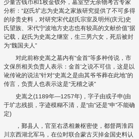
少量古钱币和1枚金钗外，墓室空无余物考古专家
分析：“赵氏圹志为史嵩之家族研究提供了不可多得
的珍贵史料，对研究宋代赵氏宗室及明州(庆元)史
氏望族、宋代宁波地方史志也有较高的文献价值”据
记载，赵氏为史嵩之继室，生三男六女，死后被封
为“魏国夫人”
对此前称史嵩之墓内有“金首”等多种传说，市
文保所相关负责人表示：金首’之说不可信，这是以
讹传讹的说法”针对“史嵩之是由其爷爷葬在此地”的
传言，负责人也表示这是“无稽之谈”
史嵩之(1189年—1257年)，字子由或子申(由
于圹志残损，字迹模糊不清，是“由”还是“申”不能确
定)
，鄞县人，官至右丞相兼枢密使，都督两淮四
川京西湖北军马，在位时联合蒙古灭掉金国史料认