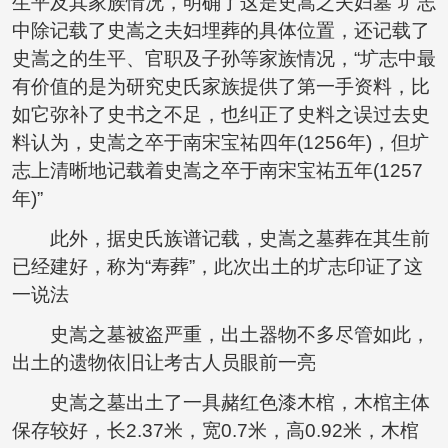
生平及其家族情况，明确了这是史嵩之夫妇墓”圹志
中除记载了史嵩之夫妇埋葬的具体位置，还记载了
史嵩之的生平、官职及子孙等家族情况，“圹志中最
有价值的是为研究史氏家族提供了第一手资料，比
如它弥补了史书之不足，也纠正了史料之误过去史
料认为，史嵩之卒于南宋宝祐四年(1256年)，但圹
志上清晰地记载着史嵩之卒于南宋宝祐五年(1257
年)”
此外，据史氏族谱记载，史嵩之墓葬在其生前
已经建好，称为“寿葬”，此次出土的圹志印证了这
一说法
史嵩之墓被盗严重，出土器物不多尽管如此，
出土的遗物依旧让考古人员眼前一亮
史嵩之墓出土了一具赭红色漆木棺，木棺主体
保存较好，长2.37米，宽0.7米，高0.92米，木棺