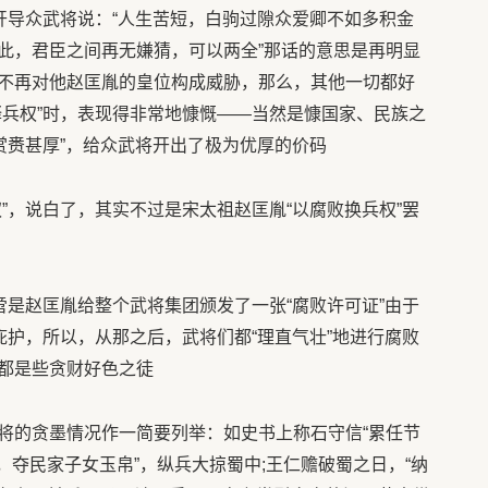
导众武将说：“人生苦短，白驹过隙众爱卿不如多积金
此，君臣之间再无嫌猜，可以两全”那话的意思是再明显
不再对他赵匡胤的皇位构成威胁，那么，其他一切都好
释兵权”时，表现得非常地慷慨——当然是慷国家、民族之
赏赉甚厚”，给众武将开出了极为优厚的价码
，说白了，其实不过是宋太祖赵匡胤“以腐败换兵权”罢
是赵匡胤给整个武将集团颁发了一张“腐败许可证”由于
庇护，所以，从那之后，武将们都“理直气壮”地进行腐败
都是些贪财好色之徒
的贪墨情况作一简要列举：如史书上称石守信“累任节
日，夺民家子女玉帛”，纵兵大掠蜀中;王仁赡破蜀之日，“纳