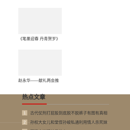
荐艺术名家
《笔墨迎春 丹青贺岁》
当代著名书画家唐忠球
向全球华人拜年
赵永华——献礼两会推
荐艺术名家
热点文章
1
古代仗刑打屁股到底脱不脱裤子有图有真相
2
孙权大女儿和堂侄孙峻私通利用情人杀死妹
弟