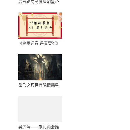
后宫轮岗制度唐朝皇帝
在后宫竟不能随心所欲
《笔墨迎春 丹青贺岁》
当代著名书画家姜大文
向全球华人拜年
岳飞之死另有隐情揭皇
帝不能生育伤其自尊
吴少清——献礼两会推