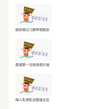
姚崇做过几朝宰相姚崇
第一次担任宰相是在什
慈禧第一次吸食鸦片她
说的话能将人的鼻子气
喝人乳淋乳浴慈禧太后
为了青春永驻的背后