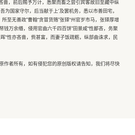
颇吝啬，前后赐予万计，悉聚而畜之尝引宾客故旧至藏中纵
，吾为国家守尔，后当献于上’及罢机务，悉以市善田宅，
，所至无善政”曹翰“贪冒货赂”张铎“州官岁市马，张铎厚增
帑钱万余缗，侵用官曲六千四百饼”田景咸“性鄙吝，务聚
王晖“性亦吝啬，赀甚富，而妻子饭疏粝，纵部曲诛求，民
作者所有，如有侵犯您的原创版权请告知，我们将尽快