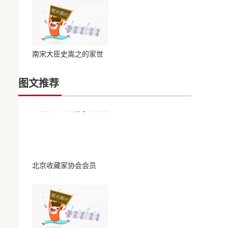
南宋大臣史嵩之的家世
之谜后世如何纪念史嵩
图文推荐
北京收藏家协会会员
——刘楚照