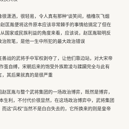
很潇洒，很轻易，令人真有那种“谈笑间，樯橹灰飞烟
的赵匡胤便将这件原本应该非常棘手的事情给搞定了但在
!从国家或民族利益的角度来看，应该说，赵匡胤聪明反
大政治败笔，是他一生中所犯的最大政治错误
征善战的武将手中军权剥夺了，让他们靠边站，对大宋帝
作茧自缚，宋朝后来的饱受外族欺凌与蹂躏完全与此有
言，其后果就真的是很严重
祖赵匡胤与整个武将集团的一场政治博弈，既然是博弈，
本生利，不付代价很显然，在这场政治博弈中，武将集团
，而这“兵权”当然不是白白失去的，它所换来的则是皇帝