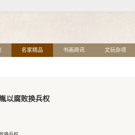
卖
名家精品
书画商讯
文玩杂项
胤以腐败换兵权
n
败换兵权