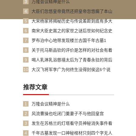
3
万隆会议精神是什么
4
大臣们忽悠皇帝竟然还把皇帝忽悠瘸了本山
大
5
大宋杨家将揭秘历史与传说差距到底有多大
6
南宋大臣史嵩之的家世之谜后世如何纪念史
嵩
7
罗布泊中心地带发现楼兰古国千年古墓1
8
关于托马斯品钦的评价是怎样的对社会有着
什
9
喝人乳淋乳浴慈禧太后为了青春永驻的背后
10
大汉飞将军李广为何终生没得封侯这6个说
法
推荐文章
1
万隆会议精神是什么
2
风流曹操也吃闭门羹妻子不与他回皇宫
3
发生在苏格兰的灯塔看守员神秘消失事件看
守
4
千年古墓发现一口神秘棺材只刻四个字无人