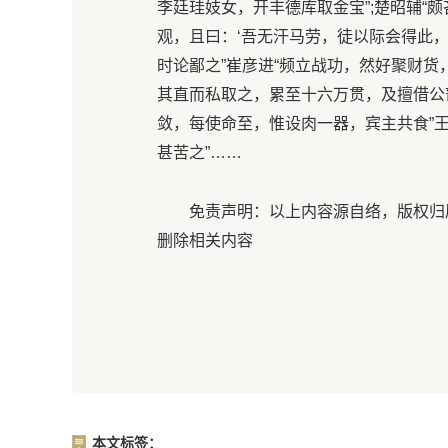
李廷珪妓女，开丰德库取金宝”;楚昭辅“
观，且曰：‘吾无汗马劳，徒以际会得此
时论鄙之”崔彦进“频立战功，然好聚财货
其直而私取之，累至十六万贯，及擅借公
敛，每使命至，惟设肉一器，宾主共食”
甚苦之”……
免责声明：以上内容源自络，版权归原
删除相关内容
本文标签：