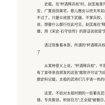
史载，在“杯酒释兵权”时，赵匡胤曾开
宝，广置良田美宅，歌儿舞女以终天年如
不过了，只要众将放下武器，不掌兵权，
说，想要什么都行仅此可见，赵匡胤在“
慷，用《宋史·石守信传》的原话说就是“
透过现象看本质，所谓的“杯酒释兵权”
了
从某种意义上说，“杯酒释兵权”，不啻
有了皇帝亲自颁发的这张“腐败许可证”为
据史料记载，太祖的武将们几乎清一色的
这里，不妨对太祖时期的一些著名武将
镇，专务聚敛，积财巨万”;王全斌“破蜀