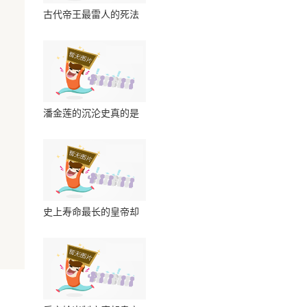
古代帝王最雷人的死法
淹死在厕所粪坑里
潘金莲的沉沦史真的是
西门庆勾搭她的吗
史上寿命最长的皇帝却
这个丧失生育能力