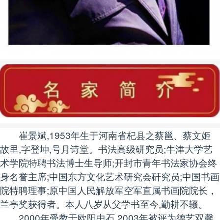
崔景斌,1953年生于河南省杞县之蔡邕、蔡文姬
故里,字登坤,号月诗堂。书法高级研究员;牛津大学艺
术学院特聘书法博士生导师;开封市青年书法家协会终
身名誉主席;中国东方文化艺术研究会矸究员;中国书画
院特聘理事;原中国人民解放军空军直属书画院院长，
兰亭奖获得者。本人八岁从父学书至今,勤耕不辍。
2000年受教于欧阳中石,2003年被评为德艺双馨