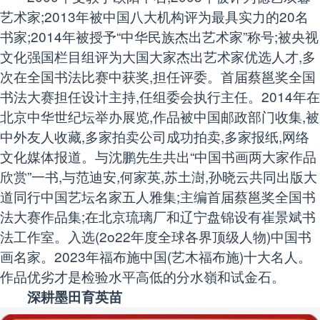
艺术家;2013年被中国八大机构评为最具实力的20名
书家;2014年被授予“中华民族杰出艺术家”称号;被央视
文化强国栏目组评为大国大家杰出艺术家优选人才,多
次在全国书法比赛中获奖,担任评委。首届蔡邕奖全国
书法大赛担任设计主持,任组委会执行主任。2014年在
北京中华世纪坛举办展览,作品被中国邮政部门收集,被
中外友人收藏,多家拍卖公司成功拍卖,多家报纸,网络
文化媒体报道。与沈鹏先生共出“中国书画两大家作品
欣赏”一书,与范迪安,何家英,苏土澍,孙晓云共同出版大
道同行中国艺坛名家五人雅集;主编首届蔡邕奖全国书
法大赛作品集;在北京琉璃厂和辽宁盘锦设有崔景斌书
法工作室。入选(2o22年度全球各界顶级人物)中国书
画名家。2023年福布施中国(艺木福布施)十大名人。
作品优劣才是检验水平高低的分水嶺和试金石。
深耕墨田育英苗