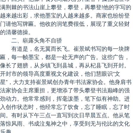
满荆棘的书法山崖上攀登，攀登，再攀登!他的字写的
越来越出彩，求他墨宝的人越来越多。商家也纷纷登
门请他写牌匾。他收的润笔费很低，展现了重义轻财
的清馨德操。
二、崭露头角不自骄
有道是，名无翼而长飞。崔景斌书写的每一块牌
匾，每一帧墨宝，都是一处无声的广告。这些广告，
像长了翅膀，从乡镇飞到县城，再从杞县飞到开封。
开封市的领导高度重视文化建设，他们慧眼识“文
星”，大力支持崔景斌创办青年书法家协会。他身肩书
法家协会主席重担，更增添了带头攀登书法巅峰的强
劲动力。他常常感到，挥毫泼墨，笔下似有神助。进
入创作状态时，他经常忘了饮食，忘了睡眠，忘了时
间。有时从下午三点一直写到次日早晨五点。他从笔
落惊风雨、书成泣鬼神之中，享受到无与伦比的文化
乐趣。