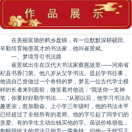
在美丽富饶的鹤乡盘锦，有一位默默深耕砚田、
辛勤培育翰墨英才的书法家，他叫崔景斌。
一、梦境导引书法路
崔景斌出生在汉代大书法家蔡邕故里——河南省
杞县书香门第。他八岁从父学书法。提起学书往事，
他说自己曾做过一个奇特的梦，梦见一位古代学士模
样的长者来到面前，微笑着对他说：“我送你一支神
笔，你要好好勤学书法……”从那以后，他学习书法兴
趣更浓，愈加勤奋。上小学三年级时，他的书法水平
已经超过了全校所有的老师。他的字引起了同学们的
羡爱。有的学生主动出钱买他的字。虽说价格很低，
每幅报纸大的书法只能卖一两角钱，但他一天能写几