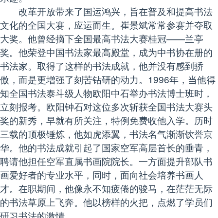
改革开放带来了国运鸿兴，旨在普及和提高书法
文化的全国大赛，应运而生。崔景斌常常参赛并夺取
大奖。他曾经摘下全国最高书法大赛桂冠——兰亭
奖。他荣登中国书法家最高殿堂，成为中书协在册的
书法家。取得了这样的书法成就，他并没有感到骄
傲，而是更增强了刻苦钻研的动力。1996年，当他得
知全国书法泰斗级人物欧阳中石举办书法博士班时，
立刻报考。欧阳钟石对这位多次斩获全国书法大赛头
奖的新秀，早就有所关注，特例免费收他入学。历时
三载的顶极锤炼，他如虎添翼，书法名气渐渐饮誉京
华。他的书法成就引起了国家空军高层首长的垂青，
聘请他担任空军直属书画院院长。一方面提升部队书
画爱好者的专业水平，同时，面向社会培养书画人
才。在职期间，他像永不知疲倦的骏马，在茫茫无际
的书法草原上飞奔。他以榜样的火把，点燃了学员们
研习书法的激情。