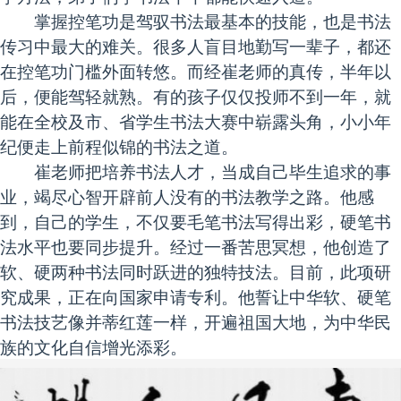
掌握控笔功是驾驭书法最基本的技能，也是书法
传习中最大的难关。很多人盲目地勤写一辈子，都还
在控笔功门槛外面转悠。而经崔老师的真传，半年以
后，便能驾轻就熟。有的孩子仅仅投师不到一年，就
能在全校及市、省学生书法大赛中崭露头角，小小年
纪便走上前程似锦的书法之道。
崔老师把培养书法人才，当成自己毕生追求的事
业，竭尽心智开辟前人没有的书法教学之路。他感
到，自己的学生，不仅要毛笔书法写得出彩，硬笔书
法水平也要同步提升。经过一番苦思冥想，他创造了
软、硬两种书法同时跃进的独特技法。目前，此项研
究成果，正在向国家申请专利。他誓让中华软、硬笔
书法技艺像并蒂红莲一样，开遍祖国大地，为中华民
族的文化自信增光添彩。