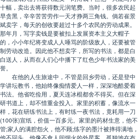
十幅，卖出去将获得数元润笔费。当时，很多农民起
早贪黑，辛辛苦苦劳作一天才挣两三角钱。倘若崔景
斌卖字，每天的创收要超过十多个农民的劳动成果。
那年月，写字卖钱是要被扣上发展资本主义大帽子
的，小小年纪将变成人人唾骂的阶级敌人，还要被管
制劳动改造。因此他不想卖字，所写的书法，都是白
白送人，从而在人们心中播下了红色少年书法家的美
誉。
在他的人生旅途中，不管是回乡劳动，还是登中
学讲坛教书，他始终像痴情爱人一样，深深地酷爱着
书法。他省吃俭用，夏天连冰棍都舍不得买。但在深
研书道上，却不惜重金投入。家里的积蓄，像流水一
样，花在研练书法上，有时练一夜书法，竟耗用一刀
(100张)宣纸，价值一百多元。家里的药材生意，他不
管;家人的满腔怨火，他不顾;练字的墨汁被摔得满地，
他不回头。他像不食人间烟火的外星客，孤独地在布