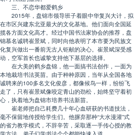
三、不恋华都爱鹤乡
2015年，盘锦市领导班子着眼中华复兴大计，拟
在市区兴建东北亚最大的文化基地。他们面向全国延
揽各方面文化高才。经过中国书法家协会的推荐，盘
锦慕名诚聘崔景斌，同时向他表明了本市要为民族文
化复兴做出一番前无古人钜献的决心。崔景斌深受感
动，空军首长也诚挚支持他下基层的选择。
在大美的鹤乡盘锦，他一面搞书法创作，一面为
本地栽培书法英苗。由于种种原因，当年从全国各地
诚聘来的100多名文化俊彦，都像候鸟一样，纷纷飞
走了，只有崔景斌像咬定青山的劲松，始终坚守着初
心，执着地为盘锦市培养书法新苗。
崔老师把自己耗费几十年心血研获的书道技法，
毫不保留地传授给学生们。他摒弃那种“大水漫灌”式
的省力教学模式，不辞辛苦，采取逐一手传心授的教
学方法，弟子们学书法个个都能快速入道。